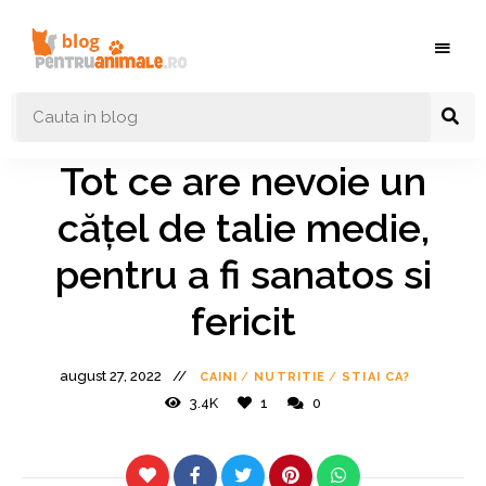
Blog
Blog
pentruanimale.ro
Animale
–
Tot ce are nevoie un
Nutritie
cățel de talie medie,
Ingrijire
pentru a fi sanatos si
Caini si
fericit
Pisici
august 27, 2022
CAINI
/
NUTRITIE
/
STIAI CA?
3.4K
1
0