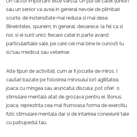
Un factor important este varsta. Un pui de catel (junior)
sau un senior va avea in general nevoie de plimbari
scurte, de instensitate mai redusa si mai dese.
Bineinteles, spunem, in general, deoarece, la fel ca si
noi, si ei sunt unici, fiecare catel in parte avand
particularitaile sale, pe care cel mai bine le cunosti tu
si/sau medicul sau veterinar.
Alte tipuri de activități, cum ar fi jocurile de miros, (
cautari bazate pe folosirea mirosului lor) agilitatea,
joaca cu mingea sau aruncatul discului, pot oferi o
stimulare mentală atat de grozava pentru ei. Bonus,
joaca, reprezinta cea mai frumoasa forma de exercitiu
fizic stimulare mentala dar si de intarirea conexiunii tale
cu patrupedul tau.