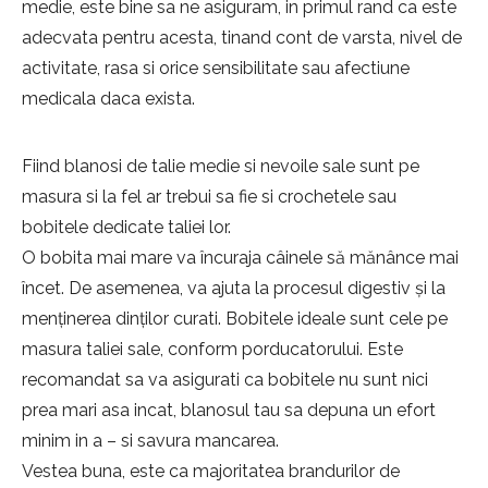
medie, este bine sa ne asiguram, in primul rand ca este
adecvata pentru acesta, tinand cont de varsta, nivel de
activitate, rasa si orice sensibilitate sau afectiune
medicala daca exista.
Fiind blanosi de talie medie si nevoile sale sunt pe
masura si la fel ar trebui sa fie si crochetele sau
bobitele dedicate taliei lor.
O bobita mai mare va încuraja câinele să mănânce mai
încet. De asemenea, va ajuta la procesul digestiv și la
menținerea dinților curati. Bobitele ideale sunt cele pe
masura taliei sale, conform porducatorului. Este
recomandat sa va asigurati ca bobitele nu sunt nici
prea mari asa incat, blanosul tau sa depuna un efort
minim in a – si savura mancarea.
Vestea buna, este ca majoritatea brandurilor de