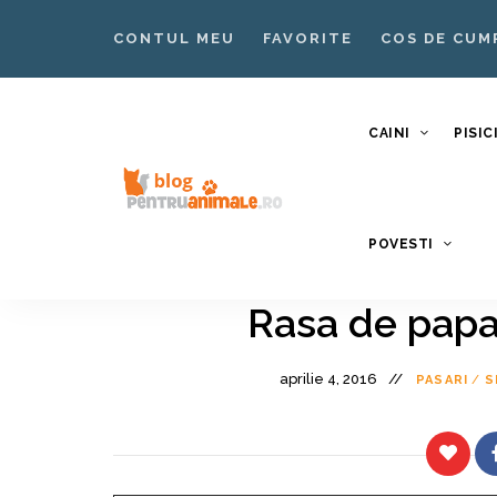
CONTUL MEU
FAVORITE
COS DE CUM
CAINI
PISIC
Blog
Blog
POVESTI
pentruanimale.ro
Animale
–
Rasa de papa
Nutritie
aprilie 4, 2016
Ingrijire
PASARI
/
S
Caini si
Pisici