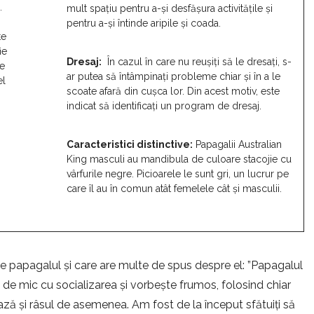
.
mult spațiu pentru a-și desfășura activitățile și
pentru a-și întinde aripile și coada.
te
ie
Dresaj:
În cazul în care nu reușiți să le dresați, s-
te
ar putea să întâmpinați probleme chiar și în a le
el
scoate afară din cușca lor. Din acest motiv, este
indicat să identificați un program de dresaj.
Caracteristici distinctive:
Papagalii Australian
King masculi au mandibula de culoare stacojie cu
vârfurile negre. Picioarele le sunt gri, un lucrur pe
care îl au în comun atât femelele cât și masculii.
te papagalul și care are multe de spus despre el: ”Papagalul
 de mic cu socializarea și vorbește frumos, folosind chiar
ază și râsul de asemenea. Am fost de la început sfătuiți să