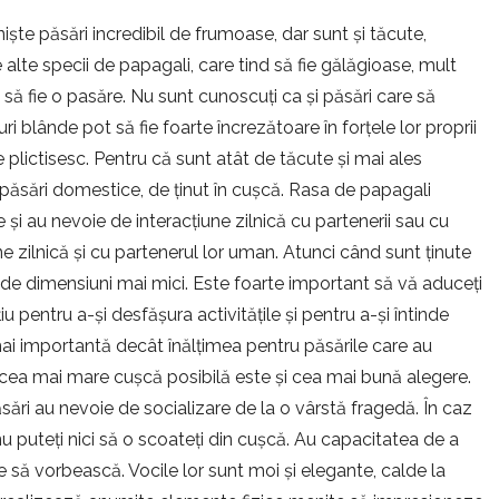
iște păsări incredibil de frumoase, dar sunt și tăcute,
e alte specii de papagali, care tind să fie gălăgioase, mult
 să fie o pasăre. Nu sunt cunoscuți ca și păsări care să
 blânde pot să fie foarte încrezătoare în forțele lor proprii
e plictisesc. Pentru că sunt atât de tăcute și mai ales
și păsări domestice, de ținut în cușcă. Rasa de papagali
e și au nevoie de interacțiune zilnică cu partenerii sau cu
e zilnică și cu partenerul lor uman. Atunci când sunt ținute
ri de dimensiuni mai mici. Este foarte important să vă aduceți
 pentru a-și desfășura activitățile și pentru a-și întinde
 mai importantă decât înălțimea pentru păsările care au
că cea mai mare cușcă posibilă este și cea mai bună alegere.
ri au nevoie de socializare de la o vârstă fragedă. În caz
 nu puteți nici să o scoateți din cușcă. Au capacitatea de a
e să vorbească. Vocile lor sunt moi și elegante, calde la