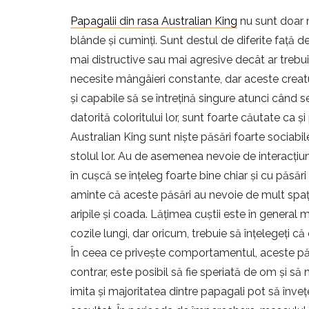
Papagalii din rasa Australian King
nu sunt doar n
blânde și cuminți. Sunt destul de diferite față d
mai distructive sau mai agresive decât ar trebui
necesite mângâieri constante, dar aceste creaturi
și capabile să se întrețină singure atunci când s
datorită coloritului lor, sunt foarte căutate ca 
Australian King sunt niște păsări foarte sociabil
stolul lor. Au de asemenea nevoie de interacțiun
în cușcă se înțeleg foarte bine chiar și cu păsă
aminte că aceste păsări au nevoie de mult spațiu
aripile și coada. Lățimea cuștii este în general
cozile lungi, dar oricum, trebuie să înțelegeți 
În ceea ce privește comportamentul, aceste păsă
contrar, este posibil să fie speriată de om și să
imita și majoritatea dintre papagali pot să înveț