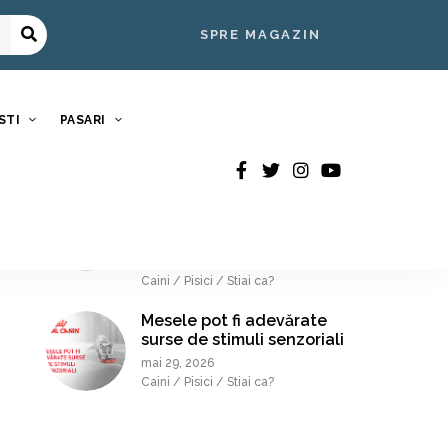
CELE MAI NOI ARTICOLE
SPRE MAGAZIN
De ce au nevoie unele
rase de o hrană dedicată?
Mit sau realitate.
STI
PASARI
iulie 22, 2026
Caini / Nutritie / Stiai ca?
În zilele călduroase
oferă-le răcoarea
binemeritată
iunie 23, 2026
Caini / Pisici / Stiai ca?
Mesele pot fi adevărate
surse de stimuli senzoriali
mai 29, 2026
Caini / Pisici / Stiai ca?