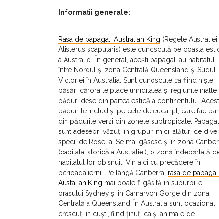
Informaţii generale:
Rasa de papagali Australian King
(Regele Australiei
Alisterus scapularis) este cunoscută pe coasta esti
a Australiei. În general, acești papagali au habitatul
între Nordul și zona Centrală Queensland și Sudul
Victoriei în Australia. Sunt cunoscute ca fiind niște
păsări cărora le place umiditatea și regiunile înalte
păduri dese din partea estică a continentului. Aces
păduri le includ și pe cele de eucalipt, care fac par
din pădurile verzi din zonele subtropicale. Papagali
sunt adeseori văzuți în grupuri mici, alături de dive
specii de Rosella. Se mai găsesc și în zona Canber
(capitala istorică a Australiei), o zonă îndepărtată d
habitatul lor obișnuit. Vin aici cu precădere în
perioada iernii. Pe lângă Canberra,
rasa de papagal
Austalian King
mai poate fi găsită în suburbiile
orașului Sydney și în Carnarvon Gorge din zona
Centrală a Queensland. În Australia sunt ocazional
crescuți în cuști, fiind ținuți ca și animale de