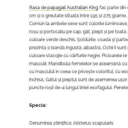
Rasa de papagali Australian King
fac parte din 
cm și o greutate situată între 195 și 275 grame. 
Comun la ambele sexe sunt culorile luminoase, c
roșu și portocaliu pe cap, gât, piept și pe toată 
culoare verde deschis. Șoldurile, coada și parte
prezintă o bandă îngustă, albastră. Ochii îi sun
culoare stacojie cu vârfurile negre. Picioarele le
masculii. Mandibula femelelor se aseamănă cu g
cu masculul în ceea ce privește coloritul, cu exc
închisă. Gâtul și pieptul sunt de asemenea ușor 
puncte roșii de-a lungul liniei esofagului. Penel
Specia:
Denumirea științifică: Alisterus scapularis