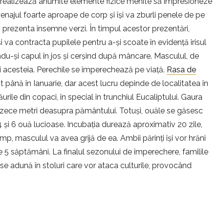
 realizează anumite elemente fizice menite să impresioneze
 penajul foarte aproape de corp și își va zburli penele de pe
și prezenta însemne verzi. În timpul acestor prezentări,
va contracta pupilele pentru a-și scoate în evidență irisul
ndu-și capul în jos și cerșind după mâncare. Masculul, de
i acesteia. Perechile se împerechează pe viață.
Rasa de
până în Ianuarie, dar acest lucru depinde de localitatea în
găurile din copaci, în special în trunchiul Eucaliptului. Gaura
e zece metri deasupra pământului. Totuși, ouăle se găsesc
i 6 ouă lucioase. Incubația durează aproximativ 20 zile,
mp, masculul va avea grijă de ea. Ambii părinți își vor hrăni
 5 săptămâni. La finalul sezonului de împerechere, familile
 se adună în stoluri care vor ataca culturile, provocând