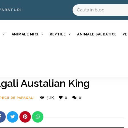
PARATURI
I
ANIMALE MICI
REPTILE
ANIMALE SALBATICE
PE
gali Austalian King
3.2K
0
0
PECII DE PAPAGALI