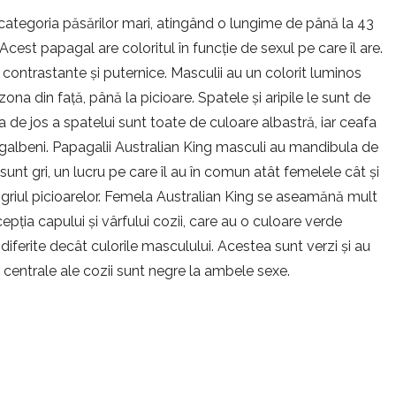
categoria păsărilor mari, atingând o lungime de până la 43
Acest papagal are coloritul în funcție de sexul pe care îl are.
ontrastante și puternice. Masculii au un colorit luminos
zona din față, până la picioare. Spatele și aripile le sunt de
a de jos a spatelui sunt toate de culoare albastră, iar ceafa
t galbeni. Papagalii Australian King masculi au mandibula de
 sunt gri, un lucru pe care îl au în comun atât femelele cât și
riul picioarelor. Femela Australian King se aseamănă mult
epția capului și vârfului cozii, care au o culoare verde
diferite decât culorile masculului. Acestea sunt verzi și au
e centrale ale cozii sunt negre la ambele sexe.