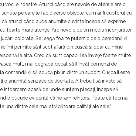
 cu vocile noastre. Atunci când are nevoie de atenție are o
nete pe care le fac diverse obiecte, cum ar fi cuptorul cu
ru că atunci când aude anumite cuvinte începe să exprime
 cu foarte mare atenție. Are nevoie de un mediu înconjurător
e jucării colorate. Se leagă foarte puternic de o persoană și
ie îmi permite să îl scot afară din cușcă și doar cu mine
ersoană la alta. Cred că sunt capabili să învețe foarte multe
bească mult, mai degrabă decât să îl învăț comenzi de
 la comandă și să aducă pixuri dintr-un suport. Cușca îi este
 o anumită senzație de libertate. A trebuit să învețe să
nd ne întoarcem acasă de unde suntem plecați, începe să
rătând o bucurie evidentă că ne-am reîntors. Poate că tocmai
 una dintre cele mai atrăgătoare calități ale sale.”