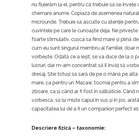
nu fluierăm la el, pentru că trebuie să se învețe
chemare anume. Copiază de asemenea natural su
microunde. Trebuie să asculte cu atenție pent
cuvintele pe care le cunoaște deja. Ne privește
foarte stimulativ, cușca sa fiind mare și plină d
cum eu sunt singurul membru al familiei, doar m
vorbește. Odată ce a ieșit, se va duce de la o p
lucruri, dar m-am concentrat să îl învăț să vor
dresaj. Știe totuși să sară de pe o mână pe alta
mare, ca pentru un Macaw, tocmai pentru a simți
zboare, ca și când ar fi fost în sălbăticie. Câ
vorbescă, să își miște capul în sus și în jos, a
capacitatea lui de a fi un companion perfect este
Descriere fizică – taxonomie: