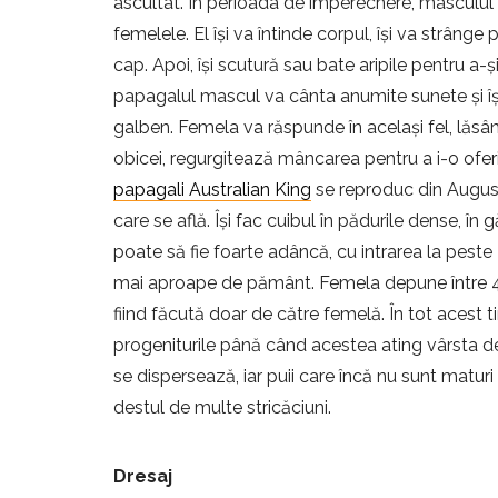
ascultat. În perioada de împerechere, masculul
femelele. El își va întinde corpul, își va strânge
cap. Apoi, își scutură sau bate aripile pentru a-
papagalul mascul va cânta anumite sunete și își 
galben. Femela va răspunde în același fel, lăsâ
obicei, regurgitează mâncarea pentru a i-o ofer
papagali Australian King
se reproduc din August 
care se află. Își fac cuibul în pădurile dense, în 
poate să fie foarte adâncă, cu intrarea la pest
mai aproape de pământ. Femela depune între 4 ș
fiind făcută doar de către femelă. În tot acest ti
progeniturile până când acestea ating vârsta de
se dispersează, iar puii care încă nu sunt maturi
destul de multe stricăciuni.
Dresaj