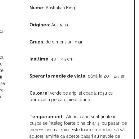
Nume:
Australian King
 –
Originea:
Australia
că
Grupa
: de dimensiuni mari
 cu
Inaltime:
40 – 45 cm
te
te
Speranta medie de viata:
până la 20 – 25 ani
i
rse
ra
Culoare:
verde pe aripi și coadă, roșu cu
e
portocaliu pe cap, piept, burtă
i
Temperament:
Atunci când sunt ținute în
cușcă se înțeleg foarte bine chiar și cu păsări de
dimensiuni mai mici. Este foarte important să vă
aduceți aminte că aceste păsări au nevoie de