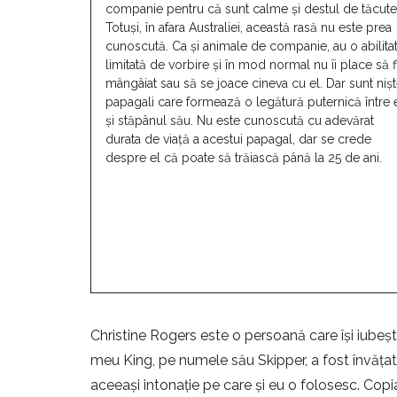
companie pentru că sunt calme și destul de tăcute
Totuși, în afara Australiei, această rasă nu este prea
cunoscută. Ca și animale de companie, au o abilita
limitată de vorbire și în mod normal nu îi place să f
mângâiat sau să se joace cineva cu el. Dar sunt niș
papagali care formează o legătură puternică între 
și stăpânul său. Nu este cunoscută cu adevărat
durata de viață a acestui papagal, dar se crede
despre el că poate să trăiască până la 25 de ani.
Christine Rogers este o persoană care își iubeș
meu King, pe numele său Skipper, a fost învățat
aceeași intonație pe care și eu o folosesc. Copi