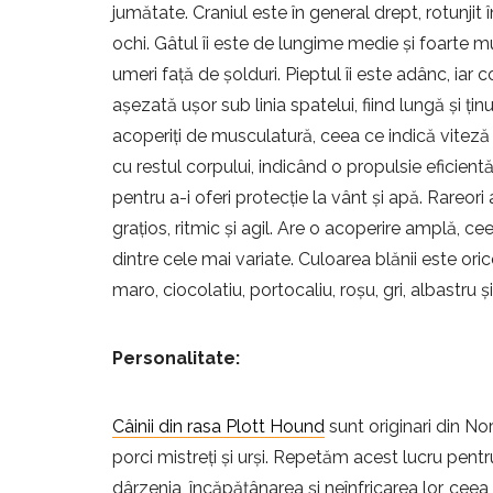
jumătate. Craniul este în general drept, rotunjit 
ochi. Gâtul îi este de lungime medie și foarte 
umeri față de șolduri. Pieptul îi este adânc, iar 
așezată ușor sub linia spatelui, fiind lungă și ținu
acoperiți de musculatură, ceea ce indică viteză ș
cu restul corpului, indicând o propulsie eficient
pentru a-i oferi protecție la vânt și apă. Rareor
grațios, ritmic și agil. Are o acoperire amplă, ce
dintre cele mai variate. Culoarea blănii este ori
maro, ciocolatiu, portocaliu, roșu, gri, albastru ș
Personalitate:
Câinii din rasa Plott Hound
sunt originari din No
porci mistreți și urși. Repetăm acest lucru pen
dârzenia, încăpățânarea și neînfricarea lor, ceea c