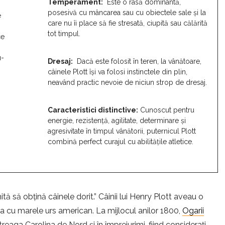
Temperament:
Este o rasă dominantă,
posesivă cu mâncarea sau cu obiectele sale și la
e
care nu îi place să fie stresată, ciupită sau călărită
tot timpul.
ce
u-
Dresaj:
Dacă este folosit în teren, la vânătoare,
câinele Plott își va folosi instinctele din plin,
neavând practic nevoie de niciun strop de dresaj.
Caracteristici distinctive:
Cunoscut pentru
energie, rezistență, agilitate, determinare și
agresivitate în timpul vânătorii, puternicul Plott
combină perfect curajul cu abilitățile atletice.
ă să obțină câinele dorit.” Câinii lui Henry Plott aveau o
pta cu marele urs american. La mijlocul anilor 1800,
Ogarii
treaga Carolina de Nord și în împrejurimi, fiind considerați