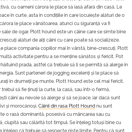
ctivă, cu oameni cărora le place să iasă afară din casă. Le
ace în curte, asta în condițiile în care locuiește alături de o
i cărora le place vânătoarea, atunci cu siguranță va fi
ăție sale de ogar. Plott hound este un câine care se simte bine
 crescuți alături de alți câini cu care poate să socializeze.
i le place compania copiilor mai în vârstă, bine-crescuți. Plott
ltă activitate pentru a se menține sănătos și fericit. Pot
hăituind prada, astfel că trebuie să li se permită să alerge în
ergia. Sunt parteneri de jogging excelenți și le place să
urați în drumeții pe munte, Plott Hound este cel mai fericit.
rebui să fie ținuți la curte, la casă, sau într-o fermă,
ști câini au nevoie să alerge și să se joace, iar dacă sunt
tivi și morocănoși.
Câinii din rasa Plott Hound
nu sunt
 Este o rasă dominantă, posesivă cu mâncarea sau cu
tă, ciupită sau călărită tot timpul. Se înțeleg totuși bine cu
e înțeleg că trebuie să respecte niște limite. Pentru că sunt