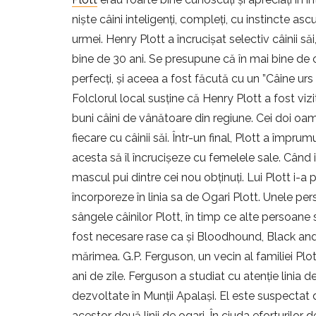
niște câini inteligenți, compleți, cu instincte asc
urmei. Henry Plott a încrucișat selectiv câinii să
bine de 30 ani. Se presupune că în mai bine de o
perfecți, și aceea a fost făcută cu un ”Câine urs
Folclorul local susține că Henry Plott a fost vi
buni câini de vânătoare din regiune. Cei doi oa
fiecare cu câinii săi. Într-un final, Plott a împru
acesta să îl încrucișeze cu femelele sale. Când i-
mascul pui dintre cei nou obținuți. Lui Plott i-a 
încorporeze în linia sa de Ogari Plott. Unele per
sângele câinilor Plott, în timp ce alte persoan
fost necesare rase ca și Bloodhound, Black and Ta
mărimea. G.P. Ferguson, un vecin al familiei Plott
ani de zile. Ferguson a studiat cu atenție linia
dezvoltate în Munții Apalași. El este suspectat d
acestor două linii de ogari. În ciuda eforturilor 