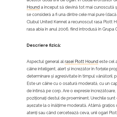
Hound
a început să devină tot mai cunoscută și
se consideră a fi una dintre cele mai pure (dacă
Clubul United Kennel a recunoscut rasa Plott H
rasa abia în anul 2006, fiind introdusă în Grupa 
Descriere fizică:
Aspectul general al
rasei Plott Hound
este cel 
câine inteligent, alert și încrezător în forțele pro
determinare și agresivitate în timpul vânătorii, p
Este un câine cu o osatură moderată, cu un cap p
de întinsă pe corp. Are o expresie încrezătoare, 
poziționați destul de proeminent. Urechile sunt d
așezate la o înălțime moderată. Atârnă grațios c
atenți sau când cercetează ceva, unii ogari Plott 