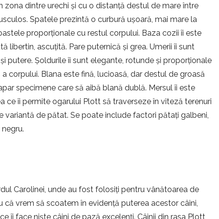
în zona dintre urechi și cu o distanță destul de mare între
musculos. Spatele prezintă o curbură ușoară, mai mare la
coastele proporționale cu restul corpului. Baza cozii îi este
tă libertin, ascuțită. Pare puternică și grea. Umerii îi sunt
i putere. Șoldurile îi sunt elegante, rotunde și proporționale
ă a corpului. Blana este fină, lucioasă, dar destul de groasă
i apar specimene care să aibă blană dublă. Mersul îi este
ea ce îi permite ogarului Plott să traverseze în viteză terenuri
ce variantă de pătat. Se poate include factori pătați galbeni,
i negru.
rdul Carolinei, unde au fost folosiți pentru vânătoarea de
tru că vrem să scoatem în evidență puterea acestor câini,
e îi face niște câini de pază excelenți. Câinii din rasa Plott