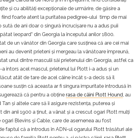
uțite și cu abilități excepționale de urmărire, de găsire a
i, fiind foarte atent la puritatea pedigree-ului timp de mai
 sută de ani doar o singură încrucișare nu a adus puii
 pătat leopard” din Georgia la începutul anilor 1800.
zitat de un vânător din Georgia care susținea că are cei mai
meni au devenit prieteni și mergeau la vânătoare împreună,
mutat unul dintre masculii săi prietenului din Georgia, astfel ca
a întors acel mascul, prietenul lui Plott i-a adus și un
plăcut atât de tare de acel câine încât s-a decis să îl
soane susțin că aceasta ar fi singura impuritate introdusă în
e sugerează că pentru a obține
rasa de câini Plott Hound
, au
n și altele care să îi asigure rezistența, puterea și
 din anii 1900 a ținut, a vânat și a crescut ogari Plott mulți
 de ogari Blevins și Cable, care de asemenea au fost
e faptul că a introdus în ADN-ul ogarului Plott trăsături ale
depuse de familia Plott pentru a-și păstra câinii,
rasa Plott