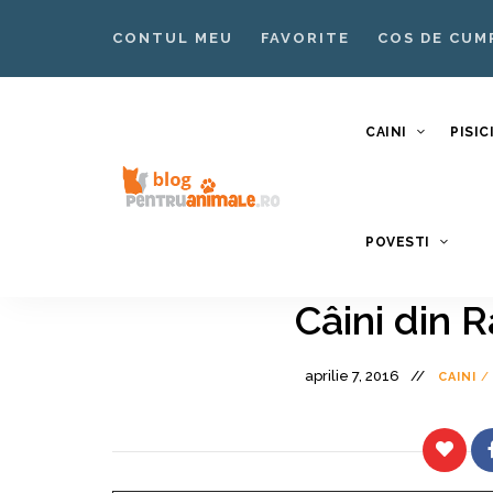
CONTUL MEU
FAVORITE
COS DE CUM
CAINI
PISIC
Blog
Blog
POVESTI
pentruanimale.ro
Animale
–
Câini din 
Nutritie
aprilie 7, 2016
Ingrijire
CAINI
/
Caini si
Pisici