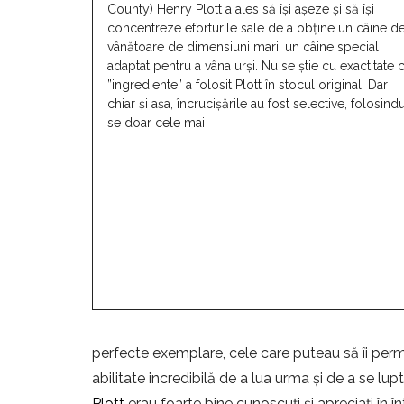
County) Henry Plott a ales să își așeze și să își
concentreze eforturile sale de a obține un câine d
vânătoare de dimensiuni mari, un câine special
adaptat pentru a vâna urși. Nu se știe cu exactitate 
”ingrediente” a folosit Plott în stocul original. Dar
chiar și așa, încrucișările au fost selective, folosind
se doar cele mai
perfecte exemplare, cele care puteau să îi permit
abilitate incredibilă de a lua urma și de a se lu
Plott
erau foarte bine cunoscuți și apreciați în în