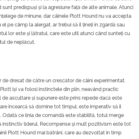
und sunt predispuși și la agresiune față de alte animale. Atunci
or înțelege de minune, dar câinele Plott Hound nu va accepta
 pe câmp la alergat, ar trebui să îl țineți în zgardă sau
l lor este și lătratul, care este util atunci când sunteți cu
tul de neplăcut.
r de dresat de către un crescător de câini experimentat.
Plott își va folosi instinctele din plin, neavând practic
ul de ascultare și supunere este prins repede dacă este
are încearcă să domine tot timpul, este imperativ să îl
. Odată ce linia de comandă este stabilită, totul merge
 instinctiv liderul. Recompense și mult pozitivism este tot
inii Plott Hound mai bătrâni, care au dezvoltat în timp