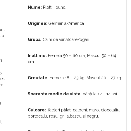
Nume:
Plott Hound
Originea:
Germania/America
ant
 a
Grupa
: Câini de vânătoare/ogari
Inaltime:
Femela 50 – 60 cm, Mascul 50 – 64
În
cm
și
Greutate:
Femela 18 – 23 kg, Mascul 20 – 27 kg
nes
re
Speranta medie de viata:
până la 12 – 14 ani
a
Culoare:
factori pătați galbeni, maro, ciocolatiu,
portocaliu, roșu, gri, albastru și negru.
ți