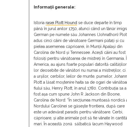
Informaţii generale:
Istoria
rasei Plott Hound
se duce departe în timp
până în jurul anilor 1750, atunci când un tânăr imigr
German pe numele său Johannes (Johnathon) Plott
adus cinci câini de vânătoare Germani pătați și cu
pielea asemenea căprioarei, în Munții Apalași din
Carolina de Nord și Tennessee. Acești câini au fost
folosiți pentru vânătoarea de mistreți în Germania. 
America, au ajuns foarte populari datorită calităților
lor deosebite de vânători nu numai a mistreților, ci 
a urșilor, cerbilor, leilor de munte, pumelor. Johan
Plott a lăsat moștenire haita sa de ogari de vânătoa
fiului său, Henry Plott, în anul 1780. Contribuția sa a
fost așa cum spune John R Jackson din Boone,
Carolina de Nord: ”În secțiunea muntoasă nordică 
Nordului Carolinei se găsește frontiera, după care
este un adevărat paradis pentru vânătoare. Cerbi,
căprioare, și alte animale pot să fie vânate în cantită
mari. În această zonă sălbatică (acum Haywood