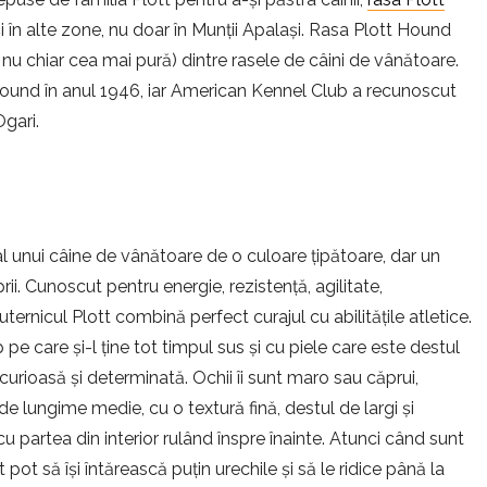
 în alte zone, nu doar în Munții Apalași. Rasa Plott Hound
 nu chiar cea mai pură) dintre rasele de câini de vânătoare.
ound în anul 1946, iar American Kennel Club a recunoscut
Ogari.
al unui câine de vânătoare de o culoare țipătoare, dar un
prii. Cunoscut pentru energie, rezistență, agilitate,
uternicul Plott combină perfect curajul cu abilitățile atletice.
e care și-l ține tot timpul sus și cu piele care este destul
curioasă și determinată. Ochii îi sunt maro sau căprui,
e lungime medie, cu o textură fină, destul de largi și
u partea din interior rulând înspre înainte. Atunci când sunt
pot să își întărească puțin urechile și să le ridice până la