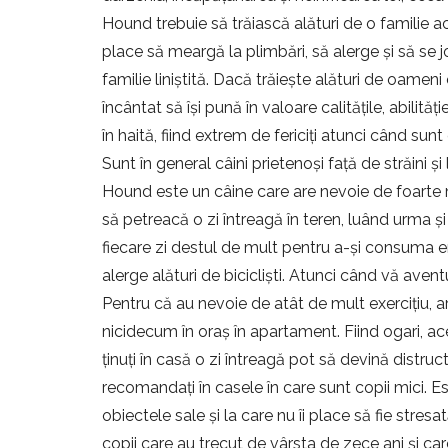
Hound trebuie să trăiască alături de o familie a
place să meargă la plimbări, să alerge și să se jo
familie liniștită. Dacă trăiește alături de oamen
încântat să își pună în valoare calitățile, abilit
în haită, fiind extrem de fericiți atunci când sunt
Sunt în general câini prietenoși față de străini ș
Hound este un câine care are nevoie de foarte mu
să petreacă o zi întreagă în teren, luând urma și 
fiecare zi destul de mult pentru a-și consuma en
alerge alături de bicicliști. Atunci când vă avent
Pentru că au nevoie de atât de mult exercițiu, ar t
nicidecum în oraș în apartament. Fiind ogari, ace
ținuți în casă o zi întreagă pot să devină distruc
recomandați în casele în care sunt copii mici.
obiectele sale și la care nu îi place să fie stresa
copii care au trecut de vârsta de zece ani și car