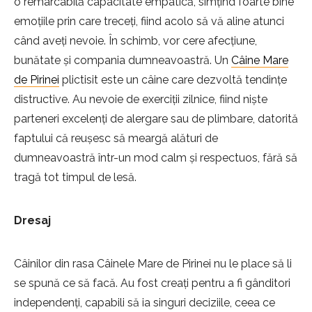
o remarcabilă capacitate empatică, simțind foarte bine
emoțiile prin care treceți, fiind acolo să vă aline atunci
când aveți nevoie. În schimb, vor cere afecțiune,
bunătate și compania dumneavoastră. Un
Câine Mare
de Pirinei
plictisit este un câine care dezvoltă tendințe
distructive. Au nevoie de exerciții zilnice, fiind niște
parteneri excelenți de alergare sau de plimbare, datorită
faptului că reușesc să meargă alături de
dumneavoastră într-un mod calm și respectuos, fără să
tragă tot timpul de lesă.
Dresaj
Câinilor din rasa Câinele Mare de Pirinei nu le place să li
se spună ce să facă. Au fost creați pentru a fi gânditori
independenți, capabili să ia singuri deciziile, ceea ce