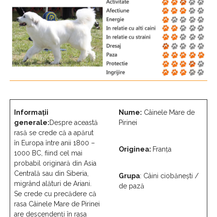
Informaţii
Nume:
Câinele Mare de
generale:
Despre această
Pirinei
rasă se crede că a apărut
în Europa între anii 1800 –
Originea:
Franța
1000 BC, fiind cel mai
probabil originară din Asia
Centrală sau din Siberia,
Grupa
: Câini ciobănești /
migrând alături de Ariani.
de pază
Se crede cu precădere că
rasa Câinele Mare de Pirinei
are descendenți în rasa