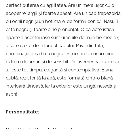
perfect puterea cu agilitatea. Are un mers ușor, cu o
acoperire largă și foarte apăsat. Are un cap trapezoidal,
cu ochii negri și un bot mare, de formă conică. Nasul îi
este negru și foarte bine pronunțat. O caracteristică
aparte a acestei rase sunt urechile de mărime medie și
lăsate căzut de-a lungul capului. Privit din față,
combinația de alb cu negru lasă impresia unui câine
extrem de uman și de sensibil. De asemenea, expresia
lui este tot timpul elegantă și contemplativă. Blana
dublă, rezistentă la apă, este formată dintr-o blană
interioară lânoasă, iar la exterior este lungă, netedă și
aspră.
Personalitate: