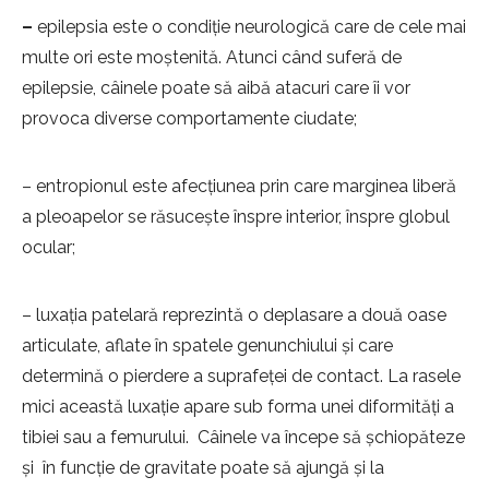
–
epilepsia este o condiție neurologică care de cele mai
multe ori este moștenită. Atunci când suferă de
epilepsie, câinele poate să aibă atacuri care îi vor
provoca diverse comportamente ciudate;
– entropionul este afecțiunea prin care marginea liberă
a pleoapelor se răsucește înspre interior, înspre globul
ocular;
– luxația patelară reprezintă o deplasare a două oase
articulate, aflate în spatele genunchiului și care
determină o pierdere a suprafeței de contact. La rasele
mici această luxație apare sub forma unei diformități a
tibiei sau a femurului. Câinele va începe să șchiopăteze
și în funcție de gravitate poate să ajungă și la