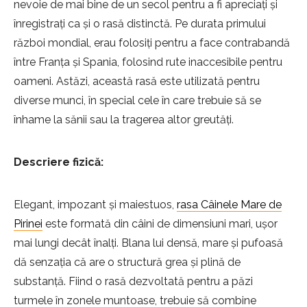
nevoie de mai bine de un secol pentru a fi apreciați și
înregistrați ca și o rasă distinctă. Pe durata primului
război mondial, erau folosiți pentru a face contrabandă
între Franța și Spania, folosind rute inaccesibile pentru
oameni. Astăzi, această rasă este utilizată pentru
diverse munci, în special cele în care trebuie să se
înhame la sănii sau la tragerea altor greutăți.
Descriere fizică:
Elegant, impozant și maiestuos,
rasa Câinele Mare de
Pirinei
este formată din câini de dimensiuni mari, ușor
mai lungi decât înalți. Blana lui densă, mare și pufoasă
dă senzația că are o structură grea și plină de
substanță. Fiind o rasă dezvoltată pentru a păzi
turmele în zonele muntoase, trebuie să combine