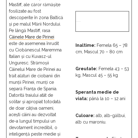
Mastiff, ale căror rămășițe
fosilizate au fost
descoperite în zona Baltică
și pe malul Mării Nordului.
Pe lângă Mastiff, rasa
Câinele Mare de Pirinei
este de asemenea înrudit
Inaltime:
Femela 65 – 78
cu Ciobănescul Maremma
cm, Mascul 70 – 80 cm
Italian și cu Kuvasz-ul
Unguresc. Strămoșii
Greutate:
Femela 43 – 53
Câinelui Mare de Pirinei au
kg, Mascul 45 – 55 kg
trăit alături de ciobanii din
munții Pirinei, munți ce
separă Franța de Spania.
Speranta medie de
Datorită traiului atât de
viata:
până la 10 – 12 ani
solitar și apropiat totodată
de doar câțiva oameni,
acești câini au dezvoltat
Culoare:
alb, alb-gălbui,
de-a lungul timpului un
alb cu maroniu.
devotament incredibil, o
inteligență peste medie și