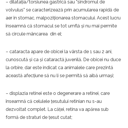
– dilatația/torsiunea gastrică sau ”sindromul de
volvulus” se caracterizează prin acumularea rapidă de
aer în stomac, malpoziționarea stomacului. Acest lucru
înseamnă că stomacul se tot umflă și nu mai permite
să circule mâncarea din el;
– cataracta apare de obicei la vârsta de 1 sau 2 ani,
cunoscută și ca și cataractă juvenilă. De obicei nu duce
la orbire, dar este indicat ca animalele care prezintă
această afecțiune să nu li se permită să aibă urmași;
– displazia retinei este o degenerare a retinei, care
înseamnă că celulele țesutului retinian nu s-au
dezvoltat complet. La căței, retina va apărea sub
formă de straturi de țesut cutat;