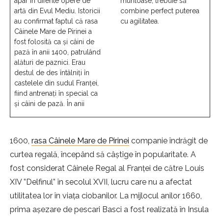
apar în diferite opere de
muntoase, trebuie să
artă din Evul Mediu. Istoricii
combine perfect puterea
au confirmat faptul că rasa
cu agilitatea.
Câinele Mare de Pirinei a
fost folosită ca și câini de
pază în anii 1400, patrulând
alături de paznici. Erau
destul de des întâlniți în
castelele din sudul Franței,
fiind antrenați în special ca
și câini de pază. În anii
1600,
rasa Câinele Mare de Pirinei
companie îndrăgit de
curtea regală, începând să câștige în popularitate. A
fost considerat Câinele Regal al Franței de către Louis
XIV ”Delfinul” în secolul XVII, lucru care nu a afectat
utilitatea lor în viața ciobanilor. La mijlocul anilor 1660,
prima așezare de pescari Basci a fost realizată în Insula