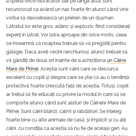
a speria orice răufăcător, dar pe lângă asta, sunt
recunoscuți ca având un nas foarte fin atunci când vine
vorba să deosebească un prieten de un dușman.
Lătratul lor este gros, adânc și exploziv, fiind considerați
experți în lătrat. Vor lătra aproape din orice motiv, ceea
ce înseamnă că noaptea trebuie să vă pregătiți pentru
gălăgie. Dacă aveți vecini ranchiunoși, atunci trebuie să
vă gândiți de două ori înainte de a achiziționa
un Câine
Mare de Pirinei
. Aceștia sunt câini care se descurcă
excelent cu copiii și despre care se știe că au o tendință
protectivă foarte crescută față de aceștia. Totuși, copiii
ar trebui să fie educați cu privire la modul în care să se
comporte atunci când sunt alături de Câinele Mare de
Pirinei. Sunt câini blânzi, calmi și răbdători. Se înțeleg
foarte bine cu alte animale de casă, și implicit și cu alți
câini, cu condiția ca aceștia să nu fie de același gen. Au