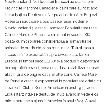
Newfoundland. Noii locuitori francezi au dus cu ei în
Provinciile Maritime Canadiene, câinii care au fost apoi
încrucișați cu Retrieverul Negru adus de către Englezi.
Această încrucișare a pus bazele rasei moderne
Newfoundland și a rasei Landseer. Popularitatea rasei
Câinele Mare de Pirinei s-a diminuat în secolul XIX,
odată cu micșorarea considerabilă a numărului de
animale de pradă din zona muntoasă. Totuși, rasa a
început să fie exportată înspre diverse alte țări din
Europa. În timpul secolului XX s-a produs o dezvoltare
demografică a rasei, ceea ce a dus la stabilizarea rasei
atât în țara de origine cât și în alte zone. Câinele Mare
de Pirinei a crescut exponențial în popularitate odată cu
intrarea în Clubul Kennel American în anul 1933, acest
lucru întârziindu-se destul de mult, având în vedere că
prima pereche a ajuns în America în anul 1824. A avut