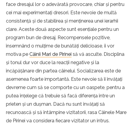
face dresajul lor o adevărată provocare, chiar și pentru
cei mai experimentați dresori. Este nevoie de multă
consistență și de stabilirea și menținerea unei ierarhii
clare. Aceste două aspecte sunt esențiale pentru un
program bun de dresaj. Recompensele pozitive,
însemnând o mulțime de bunătăți delicioase, îi vor
motiva pe
Câinii Mari de Pirinei
să vă asculte. Disciplina
și tonul dur vor duce la reacții negative și la
încăpățânare din partea câinelui. Socializarea este de
asemenea foarte importantă. Este nevoie să îi învățați
devreme cum să se comporte cu un oaspete, pentru a
putea înțelege că trebuie să facă diferența între un
prieten și un dușman. Dacă nu sunt învățați să
recunoască și să întâmpine vizitatorii, rasa Câinele Mare
de Pirinei va considera fiecare vizitator un intrus.