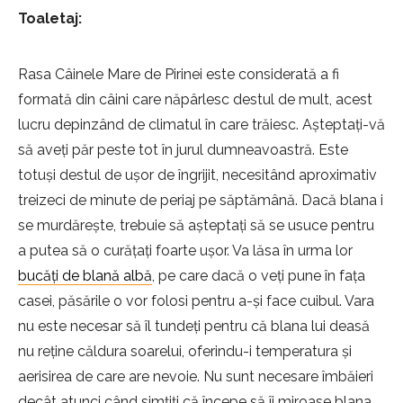
Toaletaj:
Rasa Câinele Mare de Pirinei este considerată a fi
formată din câini care năpârlesc destul de mult, acest
lucru depinzând de climatul în care trăiesc. Așteptați-vă
să aveți păr peste tot în jurul dumneavoastră. Este
totuși destul de ușor de îngrijit, necesitând aproximativ
treizeci de minute de periaj pe săptămână. Dacă blana i
se murdărește, trebuie să așteptați să se usuce pentru
a putea să o curățați foarte ușor. Va lăsa în urma lor
bucăți de blană albă
, pe care dacă o veți pune în fața
casei, păsările o vor folosi pentru a-și face cuibul. Vara
nu este necesar să îl tundeți pentru că blana lui deasă
nu reține căldura soarelui, oferindu-i temperatura și
aerisirea de care are nevoie. Nu sunt necesare îmbăieri
decât atunci când simțiți că începe să îi miroase blana,