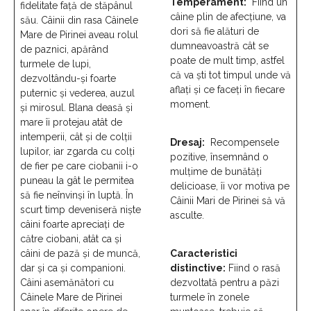
Temperament:
Fiind un
fidelitate față de stăpânul
câine plin de afecțiune, va
său. Câinii din rasa Câinele
dori să fie alături de
Mare de Pirinei aveau rolul
dumneavoastră cât se
de paznici, apărând
poate de mult timp, astfel
turmele de lupi,
că va ști tot timpul unde vă
dezvoltându-și foarte
aflați și ce faceți în fiecare
puternic și vederea, auzul
moment.
și mirosul. Blana deasă și
mare îi protejau atât de
intemperii, cât și de colții
Dresaj:
Recompensele
lupilor, iar zgarda cu colți
pozitive, însemnând o
de fier pe care ciobanii i-o
mulțime de bunătăți
puneau la gât le permitea
delicioase, îi vor motiva pe
să fie neînvinși în luptă. În
Câinii Mari de Pirinei să vă
scurt timp deveniseră niște
asculte.
câini foarte apreciați de
către ciobani, atât ca și
câini de pază și de muncă,
Caracteristici
dar și ca și companioni.
distinctive:
Fiind o rasă
Câini asemănători cu
dezvoltată pentru a păzi
Câinele Mare de Pirinei
turmele în zonele