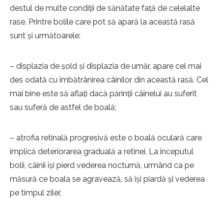
destul de multe condiții de sănătate față de celelalte
rase. Printre bolile care pot să apară la această rasă
sunt și următoarele:
– displazia de șold şi displazia de umăr, apare cel mai
des odată cu îmbătrânirea câinilor din această rasă. Cel
mai bine este să aflați dacă părinții câinelui au suferit
sau suferă de astfel de boală;
– atrofia retinală progresivă este o boală oculară care
implică deteriorarea graduală a retinei. La începutul
bolii, câinii își pierd vederea nocturnă, urmând ca pe
măsură ce boala se agravează, să își piardă și vederea
pe timpul zilei;