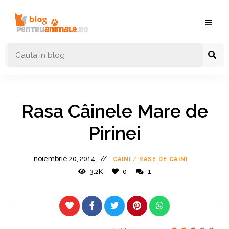
Blog
Blog
pentruanimale.ro
Animale
–
Nutritie
Rasa Câinele Mare de
Ingrijire
Pirinei
Caini si
Pisici
noiembrie 20, 2014
CAINI
/
RASE DE CAINI
3.2K
0
1