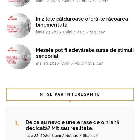
iulie 22, 2026
Caini / Nutritie / Stiai ca?
În zilele călduroase oferă-le răcoarea
binemeritată
iunie 23, 2026
Caini / Pisici / Stiai ca?
Mesele pot fi adevărate surse de stimuli
senzoriali
mai 29, 2026
Caini / Pisici / Stiai ca?
NI SE PAR INTERESANTE
De ce au nevoie unele rase de o hrană
dedicată? Mit sau realitate.
iulie 22, 2026
Caini / Nutritie / Stiai ca?