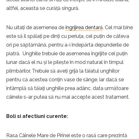
altfel, aceasta se curăță singură.
Nu uitați de asemenea de
îngrijirea dentară
. Cel mai bine
este să îl spălați pe dinți cu periuța, cel puțin de câteva
ori pe săptămână, pentru a-i îndepărta depunderile de
piatră. Unghiile trebuie de asemenea îngrijite cel puțin
lunar dacă el nu și le pilește în mod natural în timpul
plimbărilor. Trebuie să aveți grijă la tăiatul unghiilor
pentru că acestea conțin vase de sânge, iar dacă se
întâmplă să tăiați unghiile prea adânc, data următoare
câinele s-ar putea să nu mai accepte acest tratament.
Boli si afectiuni curente:
Rasa Câinele Mare de Pirinei este o rasă care prezintă