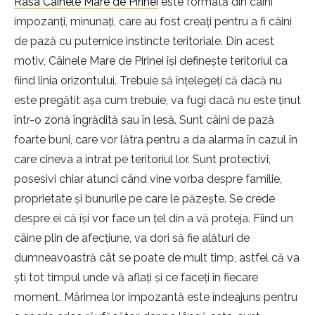
Rasa Câinele Mare de Pirinei
este formată din câini
impozanți, minunați, care au fost creați pentru a fi câini
de pază cu puternice instincte teritoriale. Din acest
motiv, Câinele Mare de Pirinei își definește teritoriul ca
fiind linia orizontului. Trebuie să înțelegeți că dacă nu
este pregătit așa cum trebuie, va fugi dacă nu este ținut
într-o zonă îngrădită sau în lesă. Sunt câini de pază
foarte buni, care vor lătra pentru a da alarma în cazul în
care cineva a intrat pe teritoriul lor. Sunt protectivi,
posesivi chiar atunci când vine vorba despre familie,
proprietate și bunurile pe care le păzește. Se crede
despre ei că își vor face un țel din a vă proteja. Fiind un
câine plin de afecțiune, va dori să fie alături de
dumneavoastră cât se poate de mult timp, astfel că va
ști tot timpul unde vă aflați și ce faceți în fiecare
moment. Mărimea lor impozantă este îndeajuns pentru