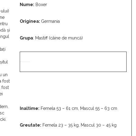
Nume:
Boxer
ului)
ine
Originea:
Germania
entru
ndă și
ungul
Grupa
: Mastiff (câine de muncă)
ați
șitul
u un
a fost
 fost
ei
dern.
Inaltime:
Femela 53 – 61 cm, Mascul 55 – 63 cm
esc
ki.
Greutate:
Femela 23 – 35 kg, Mascul 30 – 45 kg