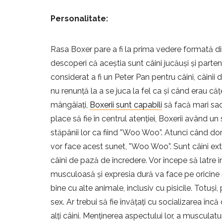
Personalitate:
Rasa Boxer pare a fi la prima vedere formată din
descoperi că aceștia sunt câini jucăuși și parte
considerat a fi un Peter Pan pentru câini, câinii 
nu renunță la a se juca la fel ca și când erau căței
mângâiați,
Boxerii sunt capabili
să facă mari sacr
place să fie în centrul atenției, Boxerii având u
stăpânii lor ca fiind ”Woo Woo”. Atunci când do
vor face acest sunet, ”Woo Woo”. Sunt câini extre
câini de pază de încredere. Vor începe să latre i
musculoasă și expresia dură va face pe oricine să
bine cu alte animale, inclusiv cu pisicile. Totuși, 
sex. Ar trebui să fie învățați cu socializarea în
alți câini. Menținerea aspectului lor, a musculatur