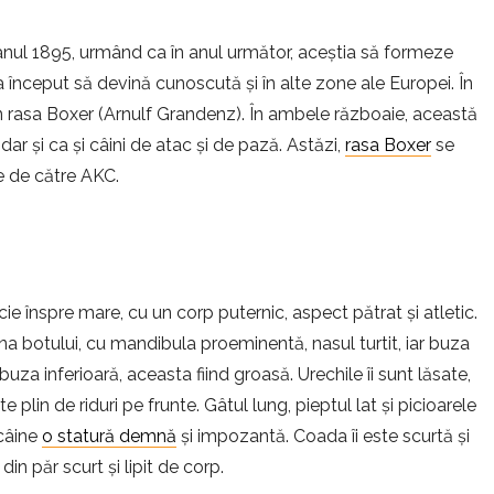
anul 1895, urmând ca în anul următor, aceștia să formeze
a început să devină cunoscută și în alte zone ale Europei. În
n rasa Boxer (Arnulf Grandenz). În ambele războaie, această
 dar și ca și câini de atac și de pază. Astăzi,
rasa Boxer
se
te de către AKC.
ie înspre mare, cu un corp puternic, aspect pătrat și atletic.
ona botului, cu mandibula proeminentă, nasul turtit, iar buza
uza inferioară, aceasta fiind groasă. Urechile îi sunt lăsate,
este plin de riduri pe frunte. Gâtul lung, pieptul lat și picioarele
 câine
o statură demnă
și impozantă. Coada îi este scurtă și
 din păr scurt și lipit de corp.