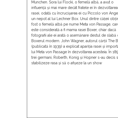
Munchen. Sora lui Flocki, o femelă albă, a avut o
influență și mai mare decât fratele ei în dezvoltarea
rasei, odată cu încrucișarea ei cu Piccolo von Anger
un nepot al lui Lechner Box. Unul dintre cățeii obțin
fost o femelă albă pe nume Meta von Passage, car
este considerată a fi mama rasei Boxer, chiar dacă
fotografii ale ei arată o asemănare destul de slabă
Boxerul modern. John Wagner, autorul cărții The 
(publicată în 1939) a explicat apariția rasei și impor
lui Meta von Passage în dezvoltarea acesteia. În 18
trei germani, Roberth, Konig și Hopner s-au decis 
stabilizeze rasa și să o afișeze la un show