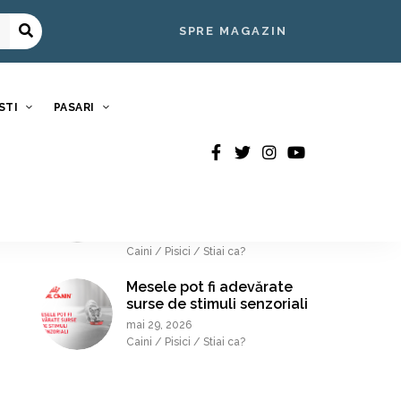
CELE MAI NOI ARTICOLE
SPRE MAGAZIN
De ce au nevoie unele
rase de o hrană dedicată?
Mit sau realitate.
STI
PASARI
iulie 22, 2026
Caini / Nutritie / Stiai ca?
În zilele călduroase
oferă-le răcoarea
binemeritată
iunie 23, 2026
Caini / Pisici / Stiai ca?
Mesele pot fi adevărate
surse de stimuli senzoriali
mai 29, 2026
Caini / Pisici / Stiai ca?