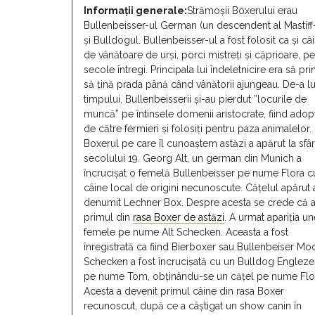
Informaţii generale:
Strămoșii Boxerului erau
Bullenbeisser-ul German (un descendent al Mastiff-
și Bulldogul. Bullenbeisser-ul a fost folosit ca și câ
de vânătoare de urși, porci mistreți și căprioare, p
secole întregi. Principala lui îndeletnicire era să pri
să țină prada până când vânătorii ajungeau. De-a l
timpului, Bullenbeisserii și-au pierdut ”locurile de
muncă” pe întinsele domenii aristocrate, fiind adopt
de către fermieri și folosiți pentru paza animalelor.
Boxerul pe care îl cunoaștem astăzi a apărut la sfâr
secolului 19. Georg Alt, un german din Munich a
încrucișat o femelă Bullenbeisser pe nume Flora c
câine local de origini necunoscute. Cățelul apărut 
denumit Lechner Box. Despre acesta se crede că a
primul din
rasa Boxer de astăzi
. A urmat apariția un
femele pe nume Alt Schecken. Aceasta a fost
înregistrată ca fiind Bierboxer sau Bullenbeiser Mo
Schecken a fost încrucișată cu un Bulldog Englez
pe nume Tom, obținându-se un cățel pe nume Floc
Acesta a devenit primul câine din rasa Boxer
recunoscut, după ce a câștigat un show canin în