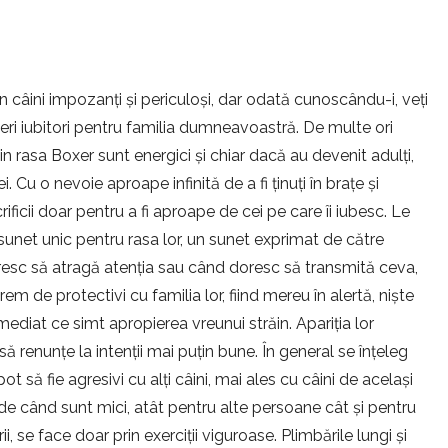
 câini impozanți și periculoși, dar odată cunoscându-i, veți
neri iubitori pentru familia dumneavoastră. De multe ori
din rasa Boxer sunt energici și chiar dacă au devenit adulți,
. Cu o nevoie aproape infinită de a fi ținuți în brațe și
ificii doar pentru a fi aproape de cei pe care îi iubesc. Le
n sunet unic pentru rasa lor, un sunet exprimat de către
resc să atragă atenția sau când doresc să transmită ceva,
m de protectivi cu familia lor, fiind mereu în alertă, niște
mediat ce simt apropierea vreunui străin. Apariția lor
 renunțe la intenții mai puțin bune. În general se înțeleg
pot să fie agresivi cu alți câini, mai ales cu câini de același
că de când sunt mici, atât pentru alte persoane cât și pentru
ii, se face doar prin exerciții viguroase. Plimbările lungi și