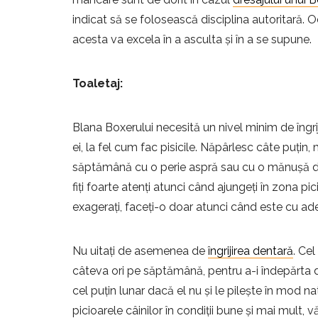
indicat să se folosească disciplina autoritară. 
acesta va excela în a asculta și în a se supune.
Toaletaj:
Blana Boxerului necesită un nivel minim de îngrijir
ei, la fel cum fac pisicile. Năpârlesc câte puțin,
săptămână cu o perie aspră sau cu o mănușă din 
fiți foarte atenți atunci când ajungeți în zona pici
exagerați, faceți-o doar atunci când este cu ad
Nu uitați de asemenea de
îngrijirea dentară
. Cel
câteva ori pe săptămână, pentru a-i îndepărta d
cel puțin lunar dacă el nu și le pilește în mod nat
picioarele câinilor în condiții bune și mai mult