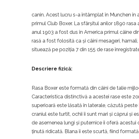
canin. Acest lucru s-a întâmplat în Munchen în 
primul Club Boxer. La sfârșitul anilor 1890 rasa 
anul 1903 a fost dus în America primul câine di
rasă a fost folosită ca și câini mesageri, hamali,
situează pe poziția 7 din 155 de rase înregistra
Descriere fizică:
Rasa Boxer este formată din câini de talie mijloc
Caracteristica distinctivă a acestei rase este z
superioară este lăsată în laterale, căzută peste b
craniul este turtit, ochii îi sunt mari și căprui și 
de asemenea lungi și puternice îi oferă acestui
ținută ridicată. Blana îi este scurtă, fiind formată