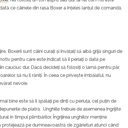
Odată ce câinele din rasa Boxer a înțeles lanțul de comandă,
e. Boxerii sunt câini curați și învățați să aibă grijă singuri de
 motiv pentru care este indicat să îl periați o dată pe
cauciuc dur. Dacă decideți să folosiți o lamă pentru păr,
oarelor, să nu îl răniți. În ceea ce privește îmbăiatul, nu
evărat nevoie.
 mai bine este să îl spălați pe dinți cu periuța, cel puțin de
epunerile de piatră. Unghiile trebuie de asemenea îngrijite
ural în timpul plimbărilor. Îngrijirea unghiilor menține
, vă protejează pe dumneavoastră de zgârieturi atunci când