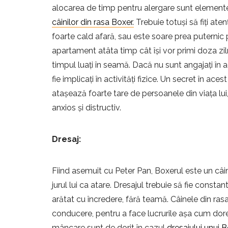
alocarea de timp pentru alergare sunt elemente 
câinilor din rasa Boxer.
Trebuie totuși să fiți aten
foarte cald afară, sau este soare prea puternic p
apartament atâta timp cât își vor primi doza ziln
timpul luați în seamă. Dacă nu sunt angajați în ac
fie implicați în activități fizice. Un secret în ac
atașează foarte tare de persoanele din viața lu
anxios și distructiv.
Dresaj:
Fiind asemuit cu Peter Pan, Boxerul este un câi
jurul lui ca atare. Dresajul trebuie să fie consta
arătat cu încredere, fără teamă. Câinele din ra
conducere, pentru a face lucrurile așa cum do
mâncare sunt de dorit în cazul
dresajului unui B