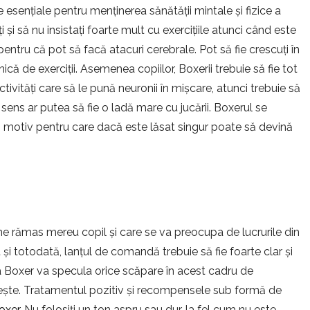
esențiale pentru menținerea sănătății mintale și fizice a
ți și să nu insistați foarte mult cu exercițiile atunci când este
entru că pot să facă atacuri cerebrale. Pot să fie crescuți în
ică de exerciții. Asemenea copiilor, Boxerii trebuie să fie tot
tivități care să le pună neuronii în mișcare, atunci trebuie să
est sens ar putea să fie o ladă mare cu jucării. Boxerul se
i, motiv pentru care dacă este lăsat singur poate să devină
ne rămas mereu copil și care se va preocupa de lucrurile din
nt și totodată, lanțul de comandă trebuie să fie foarte clar și
sa Boxer va specula orice scăpare în acest cadru de
rește. Tratamentul pozitiv și recompensele sub formă de
oxer
. Nu folosiți un ton aspru sau dur, la fel cum nu este