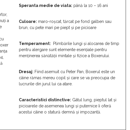
Speranta medie de viata:
până la 10 – 16 ani
tor,
uți a
Culoare:
maro-roșcat, tărcat pe fond galben sau
e
brun, cu pete mari pe piept și pe picioare
 cu
Temperament:
Plimbările lungi și alocarea de timp
Boxer
pentru alergare sunt elemente esențiale pentru
tanța
menținerea sănătății mintale și fizice a Boxerului.
94,
să
Dresaj:
Fiind asemuit cu Peter Pan, Boxerul este un
câine rămas mereu copil și care se va preocupa de
lucrurile din jurul lui ca atare.
Caracteristici distinctive:
Gâtul lung, pieptul lat și
picioarele de asemenea lungi și puternice îi oferă
acestui câine o statură demnă și impozantă.