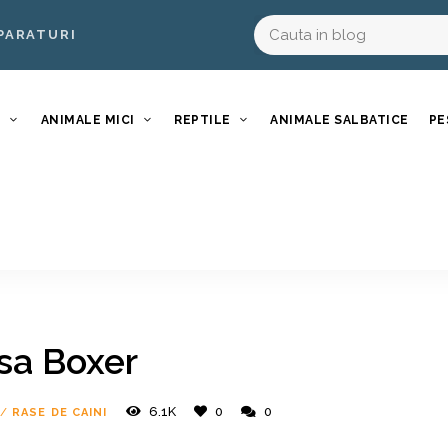
PARATURI
I
ANIMALE MICI
REPTILE
ANIMALE SALBATICE
PE
sa Boxer
6.1K
0
0
/
RASE DE CAINI