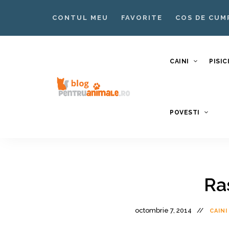
CONTUL MEU
FAVORITE
COS DE CUM
CAINI
PISIC
Blog
Blog
POVESTI
pentruanimale.ro
Animale
–
Nutritie
Ingrijire
Ra
Caini si
Pisici
octombrie 7, 2014
CAINI