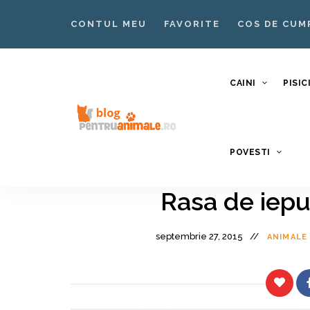
CONTUL MEU
FAVORITE
COS DE CUM
CAINI
PISIC
Blog
Blog
POVESTI
pentruanimale.ro
Animale
–
Rasa de iepu
Nutritie
septembrie 27, 2015
Ingrijire
ANIMALE 
Caini si
Pisici