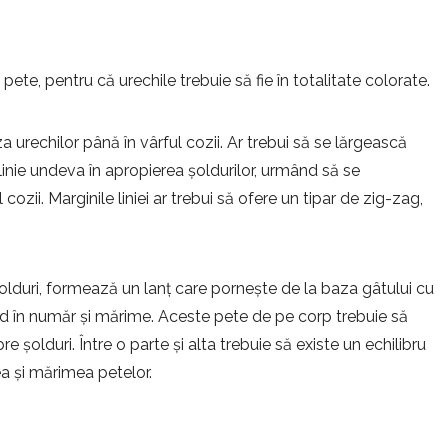
te, pentru că urechile trebuie să fie în totalitate colorate.
 urechilor până în vârful cozii. Ar trebui să se lărgească
inie undeva în apropierea șoldurilor, urmând să se
ozii. Marginile liniei ar trebui să ofere un tipar de zig-zag,
șolduri, formează un lanț care pornește de la baza gâtului cu
d în număr și mărime. Aceste pete de pe corp trebuie să
șolduri. Între o parte și alta trebuie să existe un echilibru
a și mărimea petelor.