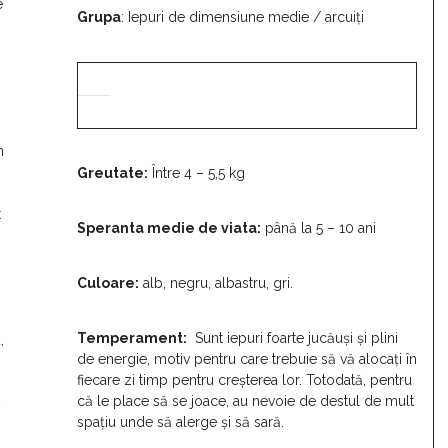
e
Grupa
: Iepuri de dimensiune medie / arcuiți
n
Greutate:
Între 4 – 5,5 kg
t
Speranta medie de viata:
până la 5 – 10 ani
Culoare:
alb, negru, albastru, gri.
Temperament:
Sunt iepuri foarte jucăuși și plini
,
de energie, motiv pentru care trebuie să vă alocați în
fiecare zi timp pentru creșterea lor. Totodată, pentru
că le place să se joace, au nevoie de destul de mult
spațiu unde să alerge și să sară.