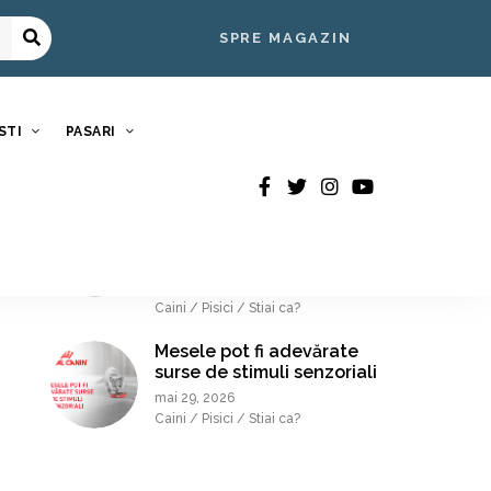
CELE MAI NOI ARTICOLE
SPRE MAGAZIN
De ce au nevoie unele
rase de o hrană dedicată?
Mit sau realitate.
STI
PASARI
iulie 22, 2026
Caini / Nutritie / Stiai ca?
În zilele călduroase
oferă-le răcoarea
binemeritată
iunie 23, 2026
Caini / Pisici / Stiai ca?
Mesele pot fi adevărate
surse de stimuli senzoriali
mai 29, 2026
Caini / Pisici / Stiai ca?