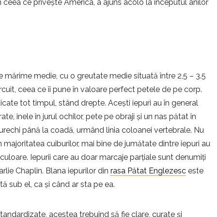
n ceea ce privește America, a ajuns acolo la începutul anilor
e mărime medie, cu o greutate medie situată între 2,5 – 3.5
rcuit, ceea ce îi pune în valoare perfect petele de pe corp.
dicate tot timpul, stând drepte. Acești iepuri au în general
e, inele în jurul ochilor, pete pe obraji și un nas pătat în
 urechi până la coadă, urmând linia coloanei vertebrale. Nu
n majoritatea cuiburilor, mai bine de jumătate dintre iepuri au
culoare. Iepurii care au doar marcaje parțiale sunt denumiți
rlie Chaplin. Blana iepurilor din
rasa Pătat Englezesc
este
tă sub el, ca și când ar sta pe ea.
tandardizate, acestea trebuind să fie clare, curate și