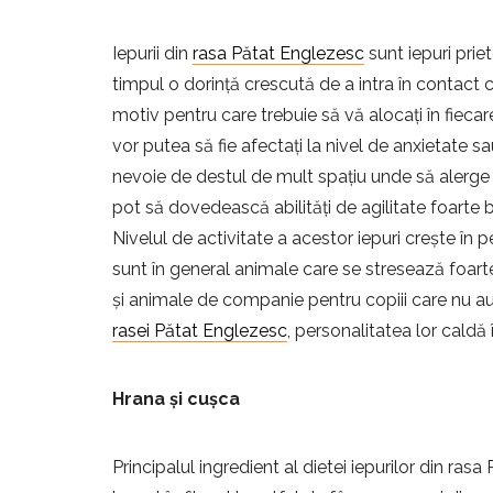
Iepurii din
rasa Pătat Englezesc
sunt iepuri priet
timpul o dorință crescută de a intra în contact cu
motiv pentru care trebuie să vă alocați în fieca
vor putea să fie afectați la nivel de anxietate s
nevoie de destul de mult spațiu unde să alerge și 
pot să dovedească abilități de agilitate foarte 
Nivelul de activitate a acestor iepuri crește în p
sunt în general animale care se stresează foarte
și animale de companie pentru copiii care nu au 
rasei Pătat Englezesc
, personalitatea lor caldă 
Hrana și cușca
Principalul ingredient al dietei iepurilor din ra