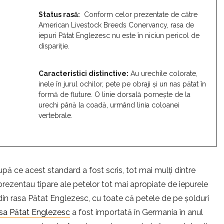
Status rasă:
Conform celor prezentate de către
American Livestock Breeds Conervancy, rasa de
iepuri Pătat Englezesc nu este în niciun pericol de
dispariție.
Caracteristici distinctive:
Au urechile colorate,
inele în jurul ochilor, pete pe obraji și un nas pătat în
formă de fluture. O linie dorsală pornește de la
urechi până la coadă, urmând linia coloanei
vertebrale.
pă ce acest standard a fost scris, tot mai mulți dintre
l prezentau tipare ale petelor tot mai apropiate de iepurele
 din rasa Pătat Englezesc, cu toate că petele de pe șolduri
sa Pătat Englezesc
a fost importată în Germania în anul