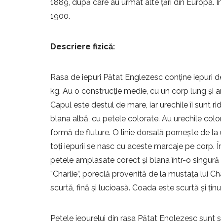
1889, după care au urmat alte țări din Europa. Î
1900.
Descriere fizică:
Rasa de iepuri Pătat Englezesc conține iepuri d
kg. Au o construcție medie, cu un corp lung și a
Capul este destul de mare, iar urechile îi sunt ri
blana albă, cu petele colorate. Au urechile colorat
formă de fluture. O linie dorsală pornește de la
toți iepurii se nasc cu aceste marcaje pe corp. Î
petele amplasate corect și blana într-o singură 
”Charlie”, poreclă provenită de la mustața lui Cha
scurtă, fină și lucioasă. Coada este scurtă și ținu
Petele iepurelui din rasa Pătat Englezesc sunt s