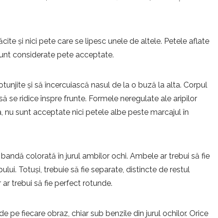
ite și nici pete care se lipesc unele de altele. Petele aflate
 sunt considerate pete acceptate.
otunjite și să încercuiască nasul de la o buză la alta. Corpul
i să se ridice înspre frunte. Formele neregulate ale aripilor
 nu sunt acceptate nici petele albe peste marcajul în
 o bandă colorată în jurul ambilor ochi. Ambele ar trebui să fie
pului. Totuși, trebuie să fie separate, distincte de restul
r ar trebui să fie perfect rotunde.
 pe fiecare obraz, chiar sub benzile din jurul ochilor. Orice