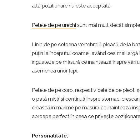
altă poziționare nu este acceptată.
Petele de pe urechi
sunt mai mult decât simple pe
Linia de pe coloana vertebrală pleacă de la baza
puțin la începutul coamei, având cea mai largă l
îngusteze pe măsură ce înaintează înspre vârful c
asemenea unor țepi.
Petele de pe corp, respectiv cele de pe piept, 
o pată mică și continuă înspre stomac, crescân
crească în mărime pe măsură ce înaintează înspre 
aproape perfect în ceea ce privește poziționare
Personalitate: