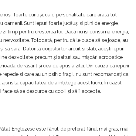
enoși, foarte curioși, cu o personalitate care arată tot
 oamenii. Sunt iepuri foarte jucăuși și plini de energie,
re zi timp pentru creșterea lor. Dacă nu își consumă energia,
au nervozitate. Totodată, pentru că le place să se joace, au
să sară. Datorită corpului lor arcuit și slab, acești iepuri
bine dezvoltate, precum și salturi sau mișcări acrobatice.
erioada de răsărit și cea de apus a zilei. Din cauză că iepurii
 repede și care au un psihic fragil, nu sunt recomandați ca
ajuns la capacitatea de a înțelege acest lucru. În cazul
îi face să se descurce cu copiii și să îi accepte.
sa Pătat Englezesc este fânul, de preferat fânul mai gras, mai