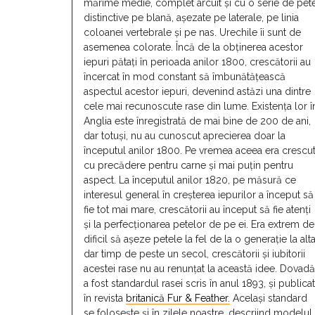
mărime medie, complet arcuit și cu o serie de pet
distinctive pe blană, așezate pe laterale, pe linia
coloanei vertebrale și pe nas. Urechile îi sunt de
asemenea colorate. Încă de la obținerea acestor
iepuri pătați în perioada anilor 1800, crescătorii au
încercat în mod constant să îmbunătățească
aspectul acestor iepuri, devenind astăzi una dintre
cele mai recunoscute rase din lume. Existența lor î
Anglia este înregistrată de mai bine de 200 de ani,
dar totuși, nu au cunoscut aprecierea doar la
începutul anilor 1800. Pe vremea aceea era crescu
cu precădere pentru carne și mai puțin pentru
aspect. La începutul anilor 1820, pe măsură ce
interesul general în creșterea iepurilor a început să
fie tot mai mare, crescătorii au început să fie atenți
și la perfecționarea petelor de pe ei. Era extrem de
dificil să așeze petele la fel de la o generație la alta
dar timp de peste un secol, crescătorii și iubitorii
acestei rase nu au renunțat la această idee. Dovadă
a fost standardul rasei scris în anul 1893, și publicat
în revista
britanică Fur & Feather.
Același standard
se folosește și în zilele noastre, descriind modelul