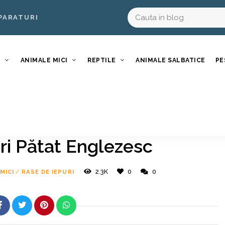
PARATURI
I
ANIMALE MICI
REPTILE
ANIMALE SALBATICE
PE
ri Pătat Englezesc
2.3K
0
0
MICI
/
RASE DE IEPURI