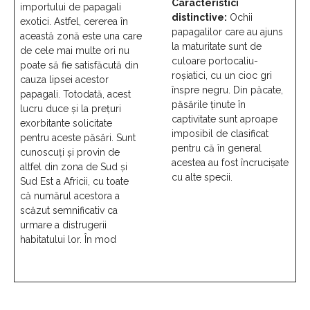
Caracteristici
importului de papagali
distinctive:
Ochii
exotici. Astfel, cererea în
papagalilor care au ajuns
această zonă este una care
la maturitate sunt de
de cele mai multe ori nu
culoare portocaliu-
poate să fie satisfăcută din
roșiatici, cu un cioc gri
cauza lipsei acestor
înspre negru. Din păcate,
papagali. Totodată, acest
păsările ținute în
lucru duce și la prețuri
captivitate sunt aproape
exorbitante solicitate
imposibil de clasificat
pentru aceste păsări. Sunt
pentru că în general
cunoscuți și provin de
acestea au fost încrucișate
altfel din zona de Sud și
cu alte specii.
Sud Est a Africii, cu toate
că numărul acestora a
scăzut semnificativ ca
urmare a distrugerii
habitatului lor. În mod