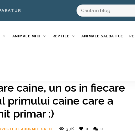
PARATURI
I
ANIMALE MICI
REPTILE
ANIMALE SALBATICE
PE
re caine, un os in fiecare
ul primului caine care a
it primar :)
3.7K
0
0
OVESTI DE ADORMIT CATEII