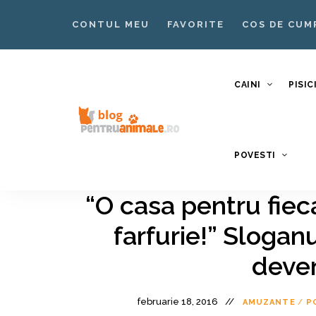
CONTUL MEU
FAVORITE
COS DE CUM
CAINI
PISIC
Blog
Blog
POVESTI
pentruanimale.ro
Animale
–
“O casa pentru fieca
Nutritie
farfurie!” Slogan
Ingrijire
deven
Caini si
Pisici
februarie 18, 2016
AMUZANTE
/
P