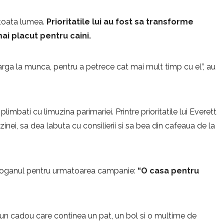
 toata lumea.
Prioritatile lui au fost sa transforme
mai placut pentru caini.
earga la munca, pentru a petrece cat mai mult timp cu el”, au
limbati cu limuzina parimariei. Printre prioritatile lui Everett
ei, sa dea labuta cu consilierii si sa bea din cafeaua de la
 sloganul pentru urmatoarea campanie:
“O casa pentru
t un cadou care continea un pat, un bol si o multime de