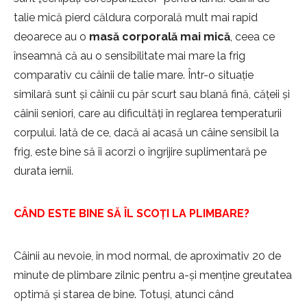
talie mică pierd căldura corporală mult mai rapid
deoarece au o
masă corporală mai mică
, ceea ce
înseamnă că au o sensibilitate mai mare la frig
comparativ cu câinii de talie mare. Într-o situație
similară sunt și câinii cu păr scurt sau blană fină, cățeii și
câinii seniori, care au dificultăți în reglarea temperaturii
corpului. Iată de ce, dacă ai acasă un câine sensibil la
frig, este bine să îi acorzi o îngrijire suplimentară pe
durata iernii.
CÂND ESTE BINE SĂ ÎL SCOȚI LA PLIMBARE?
Câinii au nevoie, în mod normal, de aproximativ 20 de
minute de plimbare zilnic pentru a-și menține greutatea
optimă și starea de bine. Totuși, atunci când