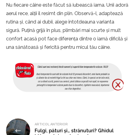
Nu fiecare câine este făcut să iubească iarna. Unii adoră
aerul rece, alții îl resimt din plin. Observă-l, adaptează
rutina și, când ai dubii, alege întotdeauna varianta
sigură. Puțină grijă în plus, plimbări mai scurte și mult
confort acasă pot face diferența dintre o iarnă dificilă și
una sănătoasă și fericită pentru micul tău câine.
Navigare
ARTICOL ANTERIOR
Fulgi, pături și… strănuturi? Ghidul
în