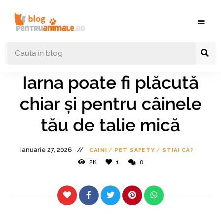
Blog
Blog
pentruanimale.ro
Animale
–
Iarna poate fi plăcută
Nutritie
chiar și pentru câinele
Ingrijire
tău de talie mică
Caini si
Pisici
ianuarie 27, 2026
CAINI
/
PET SAFETY
/
STIAI CA?
2K
1
0