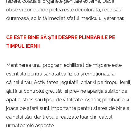
labele, coada și organele genitale externe. Dacă
observi zone unde pielea este decolorată, rece sau
dureroasă, solicită imediat sfatul medicului veterinar.
CE ESTE BINE SĂ ȘTII DESPRE PLIMBĂRILE PE
TIMPUL IERNII
Menținerea unui program echilibrat de mișcare este
esențială pentru sănătatea fizică și emoțională a
câinelui tău. Activitatea regulată, chiar și pe timpul iernii,
ajută la controlul greutății și previne apariția stărilor de
apatie, stres sau lipsă de vitalitate. Așadar, plimbările și
joaca pe afară sunt importante pentru starea de bine a
câinelui tău, dar trebuie realizate luând în calcul
următoarele aspecte.