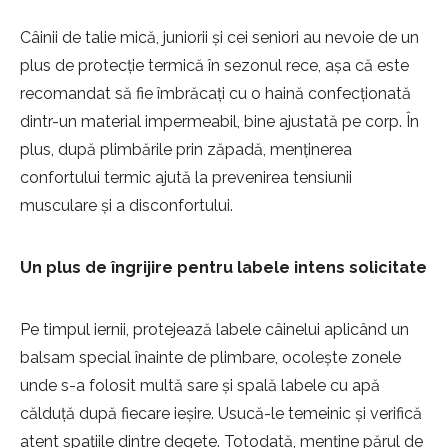
Câinii de talie mică, juniorii și cei seniori au nevoie de un
plus de protecție termică în sezonul rece, așa că este
recomandat să fie îmbrăcați cu o haină confecționată
dintr-un material impermeabil, bine ajustată pe corp. În
plus, după plimbările prin zăpadă, menținerea
confortului termic ajută la prevenirea tensiunii
musculare și a disconfortului.
Un plus de îngrijire pentru labele intens solicitate
Pe timpul iernii, protejează labele câinelui aplicând un
balsam special înainte de plimbare, ocolește zonele
unde s-a folosit multă sare și spală labele cu apă
călduță după fiecare ieșire. Usucă-le temeinic și verifică
atent spațiile dintre degete. Totodată, menține părul de