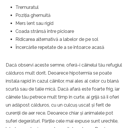
Tremuratul
Poziția ghemuită
Mers lent sau rigid
Coada strânsă între picioare
Ridicarea alternativă a labelor de pe sol
Încercările repetate de a se întoarce acasă
Dacă observi aceste semne, oferă-i câinelui tău refugiul
călduros mult dorit. Deoarece hipotermia se poate
instala rapid în cazul câinilor, mai ales al celor cu blană
scurtă sau de talie mică. Dacă afară este foarte frig, iar
câinele tău petrece mult timp în curte, ai grijă să îi oferi
un adăpost călduros, cu un culcuș uscat și ferit de
curenții de aer rece. Deoarece chiar și animalele pot
suferi degerături. Părțile cele mai expuse sunt urechile,