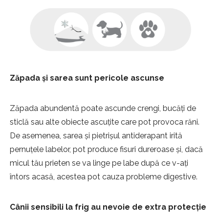
Zăpada și sarea sunt pericole ascunse
Zăpada abundentă poate ascunde crengi, bucăți de
sticlă sau alte obiecte ascuțite care pot provoca răni.
De asemenea, sarea și pietrișul antiderapant irită
pernuțele labelor, pot produce fisuri dureroase și, dacă
micul tău prieten se va linge pe labe după ce v-ați
întors acasă, acestea pot cauza probleme digestive.
Cânii sensibili la frig au nevoie de extra protecție