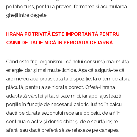
pe labe tuns, pentru a preveni formarea și acumularea
gheții între degete.
HRANA POTRIVITĂ ESTE IMPORTANTĂ PENTRU
CÂINII DE TALIE MICĂ ÎN PERIOADA DE IARNĂ
Când este frig, organismul câinelui consumă mai multă
energie, dar și mai multe lichide. Așa că asigură-te că
are mereu apă proaspătă la dispoziție, la o temperatură
plăcută, pentru a se hidrata corect. Oferă-i hrana
adaptată vârstei și taliei sale mici, iar apoi ajustează
porțiile în funcție de necesarul caloric, luând în calcul
dacă pe durata sezonului rece are obiceiul de a fi în
continuare activ și dornic chiar și de o scurtă ieșire
afară, sau dacă preferă să se relaxeze pe canapea