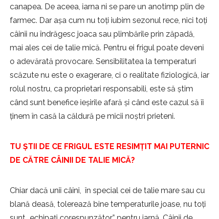
canapea. De aceea, iarna ni se pare un anotimp plin de
farmec. Dar așa cum nu toți iubim sezonul rece, nici toți
câinii nu îndrăgesc joaca sau plimbările prin zăpadă,
mai ales cei de talie mică. Pentru ei frigul poate deveni
o adevărată provocare. Sensibilitatea la temperaturi
scăzute nu este o exagerare, ci o realitate fiziologică, iar
rolul nostru, ca proprietari responsabili, este să știm
când sunt benefice ieșirile afară și când este cazul să îi
ținem în casă la căldură pe micii noștri prieteni.
TU ȘTII DE CE FRIGUL ESTE RESIMȚIT MAI PUTERNIC
DE CĂTRE CÂINII DE TALIE MICĂ?
Chiar dacă unii câini, în special cei de talie mare sau cu
blană deasă, tolerează bine temperaturile joase, nu toți
sunt „echipați corespunzător” pentru iarnă. Câinii de